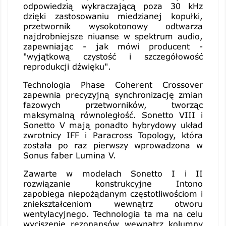
odpowiedzią wykraczającą poza 30 kHz
dzięki zastosowaniu miedzianej kopułki,
przetwornik wysokotonowy odtwarza
najdrobniejsze niuanse w spektrum audio,
zapewniając - jak mówi producent -
"wyjątkową czystość i szczegółowość
reprodukcji dźwięku".
Technologia Phase Coherent Crossover
zapewnia precyzyjną synchronizację zmian
fazowych przetworników, tworząc
maksymalną równoległość. Sonetto VIII i
Sonetto V mają ponadto hybrydowy układ
zwrotnicy IFF i Paracross Topology, która
została po raz pierwszy wprowadzona w
Sonus faber Lumina V.
Zawarte w modelach Sonetto I i II
rozwiązanie konstrukcyjne Intono
zapobiega niepożądanym częstotliwościom i
zniekształceniom wewnątrz otworu
wentylacyjnego. Technologia ta ma na celu
wyciszenie rezonansów wewnątrz kolumny