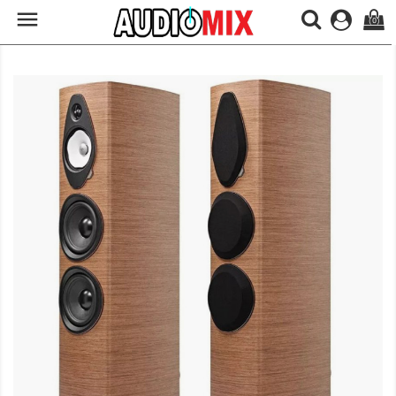

(0)