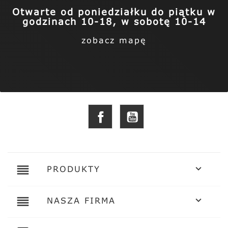
Otwarte od poniedziałku do piątku w
godzinach 10-18, w sobotę 10-14
zobacz mapę
Facebook
YouTube
reorder

PRODUKTY
reorder

NASZA FIRMA