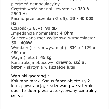
pierścień demodulacyjny
Częstotliwość podziału zwrotnicy:
350 &
2500 Hz
Pasmo przenoszenia (-3 dB):
33 - 40 000
Hz
Czułość (2.83V):
90 dB
Impedancja nominalna:
4 Ohm
Sugerowana moc wyjściowa wzmacniacza:
50 - 400W
Wymiary (szer. x wys. x gł.):
334 x 1179 x
480 mm
Waga (netto):
45 kg
Konstrukcja obudowy:
drewno, skóra,
beton
- skrzynia w kształcie lutni
Warunki gwarancji
:
Kolumny marki Sonus faber objęte są 2-
letnią gwarancją, realizowaną w systemie
door-to-door przez autoryzowany centralny
serwis.