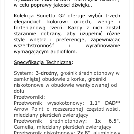
w celu poprawy jakości dźwięku.
Kolekcja Sonetto G2 oferuje wybór trzech
eleganckich kolorów: orzech, wenge i
fortepianową czerń. Każdy z nich został
starannie dobrany, aby uzupełnić różne
style wnętrz i preferencje, zapewniając
wszechstronność i wyrafinowanie
wymagającym audiofilom.
Specyfikacja Techniczna
:
System:
3-drożny
, głośnik średniotonowy w
zamkniętej obudowie z korka, głośniki
niskotonowe w obudowie wentylowanej od
dołu
Przetworniki:
Przetwornik wysokotonowy:
1.1" DAD
™
Arrow Point o rozszerzonej częstotliwości,
miedziany pierścień zwierający
Przetwornik średniotonowy:
1x 6.5"
,
Camelia, miedziany pierścień zwierający
Przetwornik niskotonowy:
2x 8"
, aluminiowy